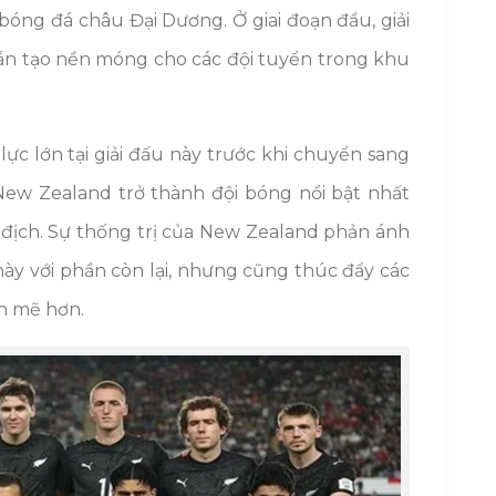
bóng đá châu Đại Dương. Ở giai đoạn đầu, giải
n tạo nền móng cho các đội tuyển trong khu
lực lớn tại giải đấu này trước khi chuyển sang
New Zealand trở thành đội bóng nổi bật nhất
ô địch. Sự thống trị của New Zealand phản ánh
này với phần còn lại, nhưng cũng thúc đẩy các
nh mẽ hơn.