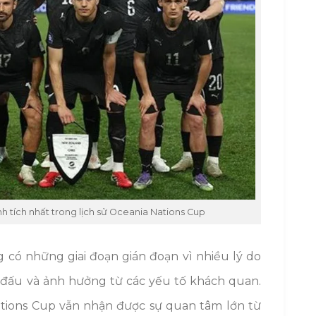
h tích nhất trong lịch sử Oceania Nations Cup
g có những giai đoạn gián đoạn vì nhiều lý do
i đấu và ảnh hưởng từ các yếu tố khách quan.
 Nations Cup vẫn nhận được sự quan tâm lớn từ