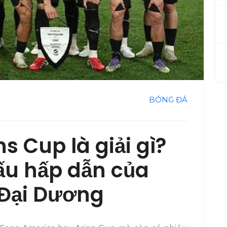
BÓNG ĐÁ
s Cup là giải gì?
đấu hấp dẫn của
Đại Dương